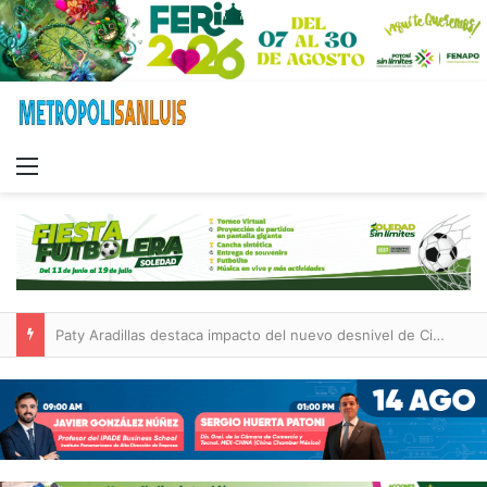
Menu
Paty Aradillas destaca impacto del nuevo desnivel de Circuito Potosí en la movilidad de Villa de Pozos