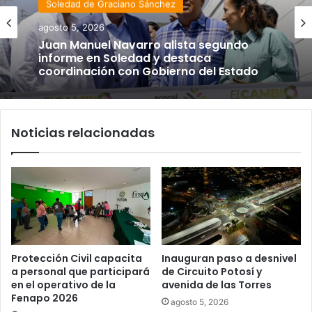
Estado
Soledad de Graciano Sánchez
agosto 4, 2026
agosto 5, 2026
Luis Mejía inicia diagnóstico en Parques
Tangamanga y defiende llegada tras
renunciar al PRI
Juan Manuel Navarro alista segundo
informe en Soledad y destaca
Noticias relacionadas
coordinación con Gobierno del Estado
Protección Civil capacita
Inauguran paso a desnivel
a personal que participará
de Circuito Potosí y
en el operativo de la
avenida de las Torres
Fenapo 2026
agosto 5, 2026