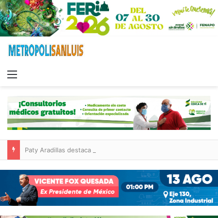
Menu
Paty Aradillas destaca impacto del nuevo desnivel de Circuito Potosí en la movilidad de Villa de Pozos