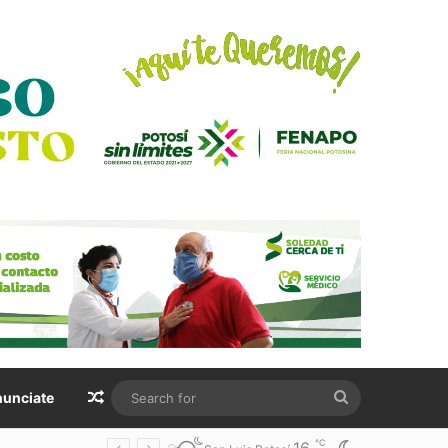
Random Article
Search
unciate
for
℃