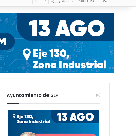
16
Switch skin
San Luis Potosí
Ayuntamiento de SLP