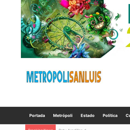
Portada
Metrópoli
Estado
Política
Cu