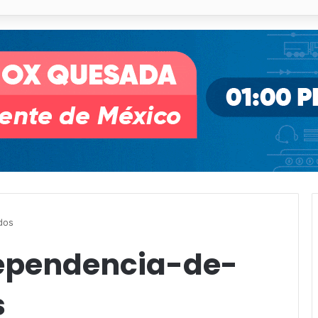
o desnivel de Circuito Potosí en la movilidad de Villa de Pozos
dos
dependencia-de-
s