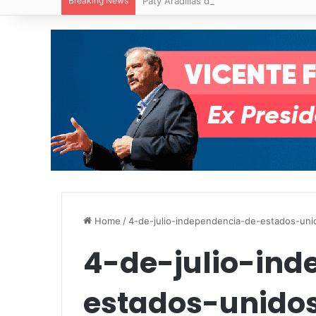
Breaking News
Paty Aradillas destaca impacto del nuev
Home
/
4-de-julio-independencia-de-estados-uni
4-de-julio-in
estados-unido