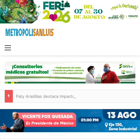
Menu
Paty Aradillas destaca impacto del nuevo desnivel de Circuito Potosí en la movilidad de Villa de Pozos