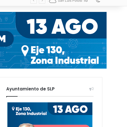
18
Switch skin
San Luis Potosí
Ayuntamiento de SLP