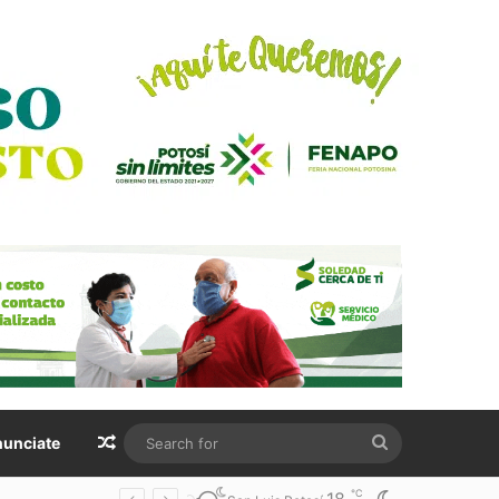
Random Article
Search
unciate
for
℃