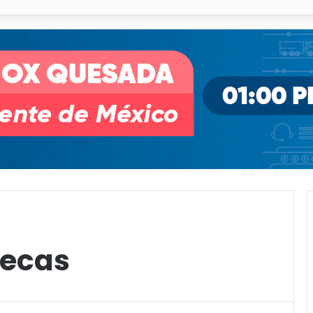
 % en incendios forestales y de pastizales
tecas