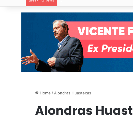
Breaking News
Villa de Pozos reporta reducción del 50
Home
/
Alondras Huastecas
Alondras Huas