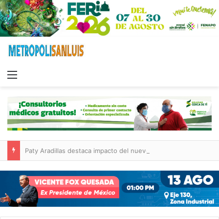
Menu
Paty Aradillas destaca impacto del nuevo desnivel de Circuito Potosí en la movilidad de Villa de Pozos