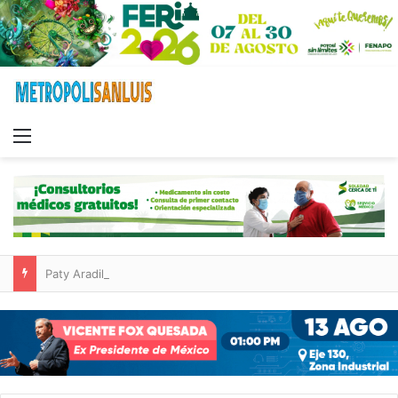
Menu
Paty Aradillas destaca impacto del nuevo desnivel de Circuito Potosí en la movilidad de Villa de Pozos