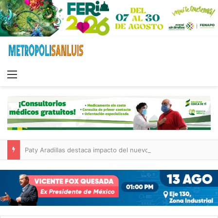
Menu
Paty Aradillas destaca impacto del nuevo desnivel de Circuito Potosí en la movilidad de Villa de Pozos