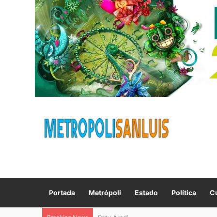
Portada
Metrópoli
Estado
Política
Cu