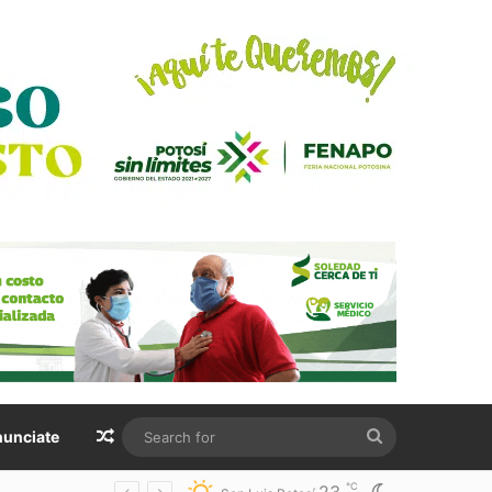
Random Article
Search
unciate
for
℃