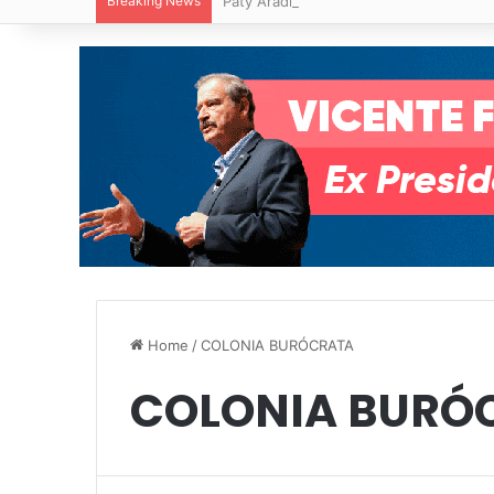
Breaking News
Paty Aradillas destaca impacto del nuev
Home
/
COLONIA BURÓCRATA
COLONIA BURÓ