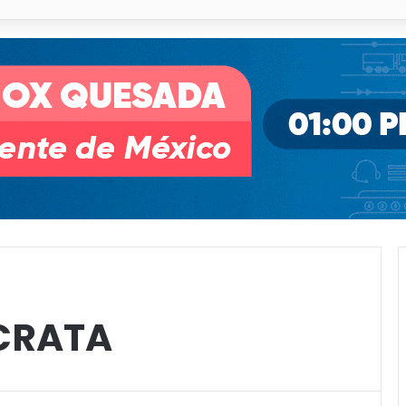
o desnivel de Circuito Potosí en la movilidad de Villa de Pozos
CRATA