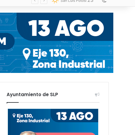
23
Switch skin
San Luis Potosí
Ayuntamiento de SLP