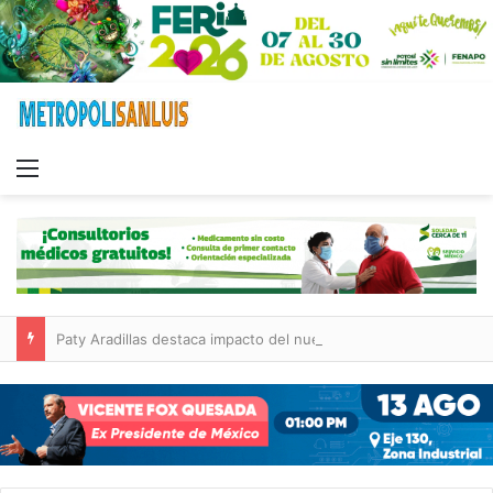
Menu
Paty Aradillas destaca impacto del nuevo desnivel de Circuito Potosí en la movilidad de Villa de Pozos