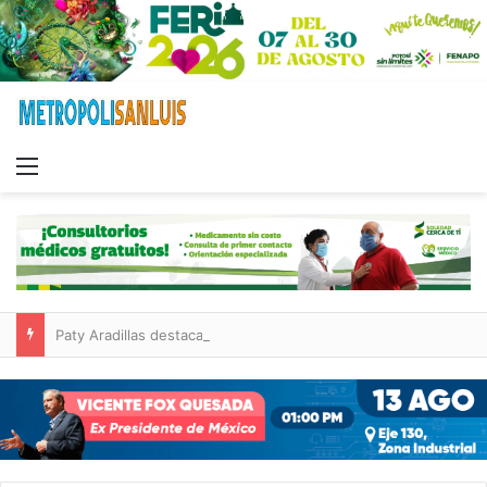
Menu
Paty Aradillas destaca impacto del nuevo desnivel de Circuito Potosí en la movilidad de Villa de Pozos