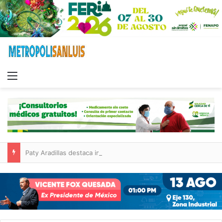
Menu
Paty Aradillas destaca impacto del nuevo desnivel de Circuito Potosí en la movilidad de Villa de Pozos