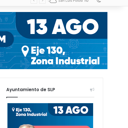
16
Switch skin
San Luis Potosí
Ayuntamiento de SLP