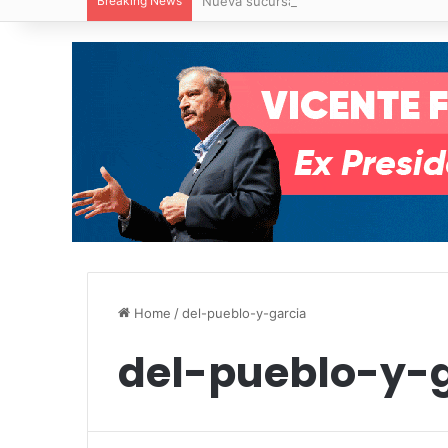
Breaking News
Nueva sucursal de CarneMart llega a V
Home
/
del-pueblo-y-garcia
del-pueblo-y-