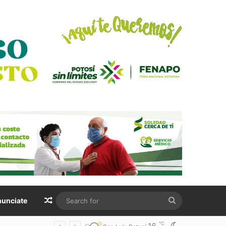
Random Article
Search
unciate
for
℃