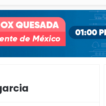
illa de Pozos con inversión y generación de empleos
garcia