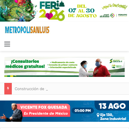
Menu
Construcción de tres nuevas aulas en Capullito III registra avances en Soledad