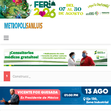
Menu
Construcción de tres nuevas aulas en Capullito III registra avances en Soledad