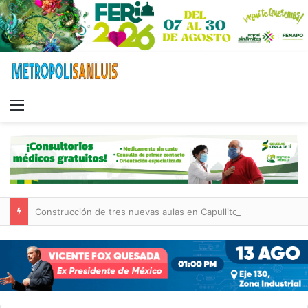
Menu
Construcción de tres nuevas aulas en Capullito III registra avances en Soledad