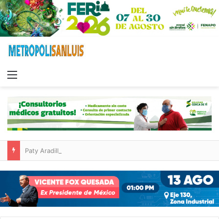
Menu
Paty Aradillas destaca impacto del nuevo desnivel de Circuito Potosí en la movilidad de Villa de Pozos