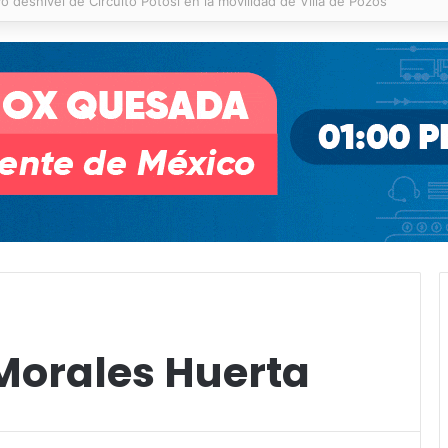
 % en incendios forestales y de pastizales
 Morales Huerta