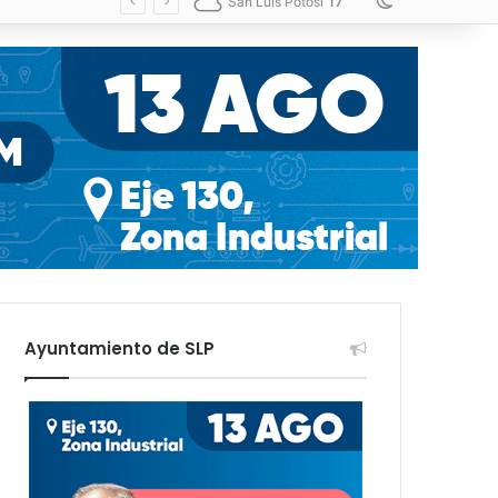
17
Switch skin
San Luis Potosí
Ayuntamiento de SLP