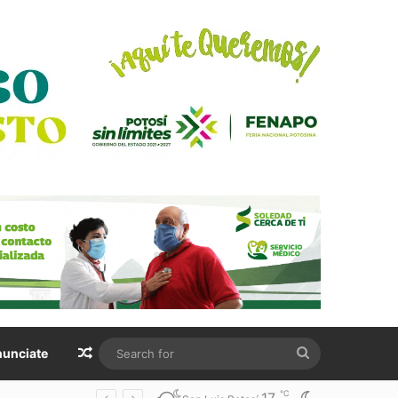
Random Article
Search
unciate
for
℃