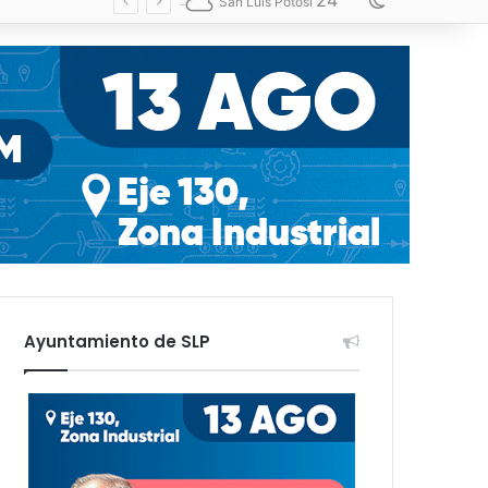
24
Switch skin
San Luis Potosí
Ayuntamiento de SLP