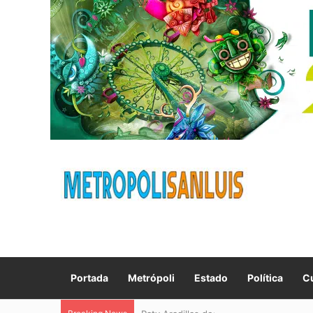
Portada
Metrópoli
Estado
Política
Cu