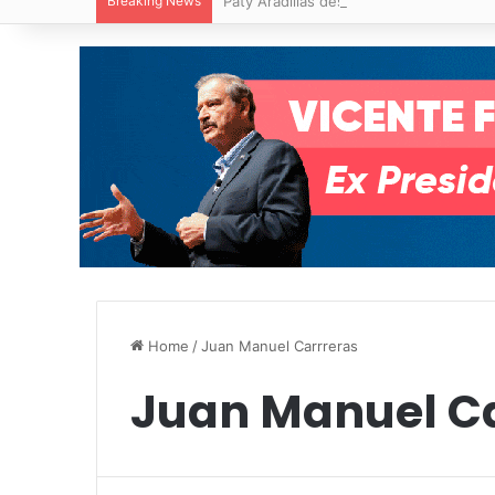
Breaking News
Paty Aradillas destaca impacto del nuev
Home
/
Juan Manuel Carrreras
Juan Manuel Ca