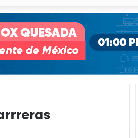
o desnivel de Circuito Potosí en la movilidad de Villa de Pozos
rrreras