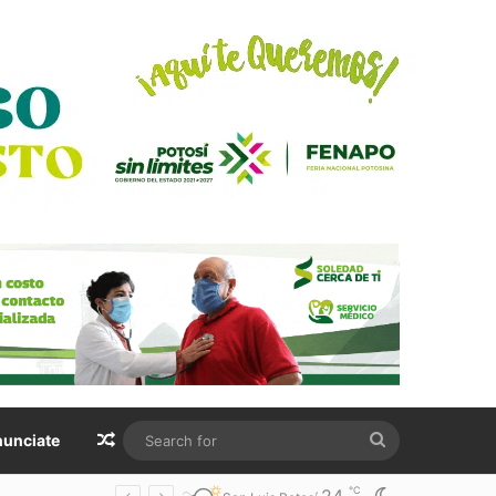
Random Article
Search
unciate
for
℃