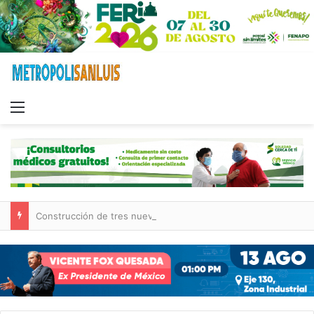
Menu
Construcción de tres nuevas aulas en Capullito III registra avances en Soledad