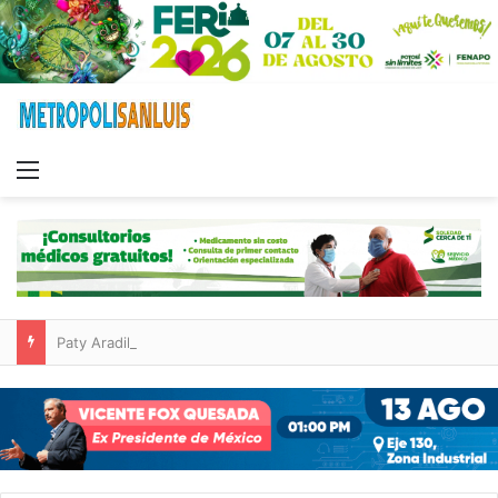
Menu
Paty Aradillas destaca impacto del nuevo desnivel de Circuito Potosí en la movilidad de Villa de Pozos