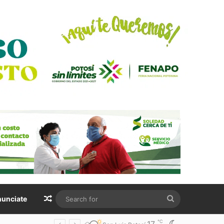
Random Article
Search
unciate
for
℃