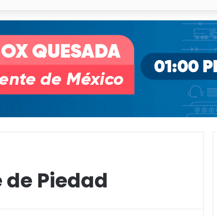
pullito III registra avances en Soledad
 de Piedad