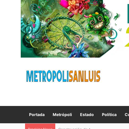
Portada
Metrópoli
Estado
Política
Cu