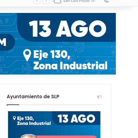
17
Switch skin
San Luis Potosí
Ayuntamiento de SLP