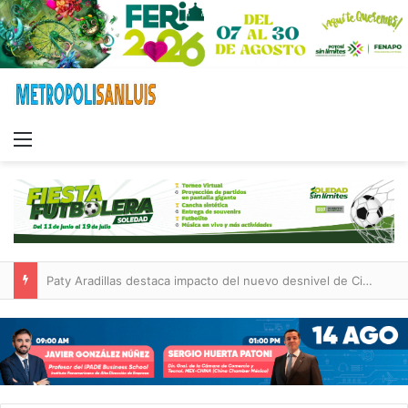
Menu
Paty Aradillas destaca impacto del nuevo desnivel de Circuito Potosí en la movilidad de Villa de Pozos