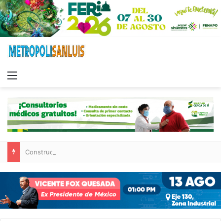
Menu
Construcción de tres nuevas aulas en Capullito III registra avances en Soledad