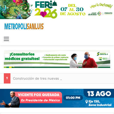
Menu
Construcción de tres nuevas aulas en Capullito III registra avances en Soledad