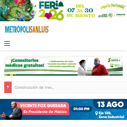
Menu
Construcción de tres nuevas aulas en Capullito III registra avances en Soledad