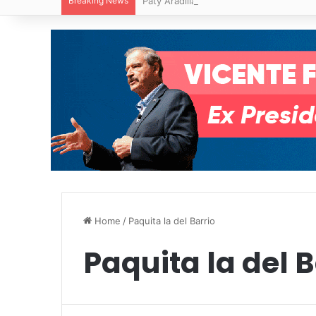
Breaking News
Paty Aradillas destaca impacto del nuev
Home
/
Paquita la del Barrio
Paquita la del B