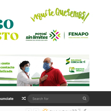
Random Article
Search
unciate
for
℃