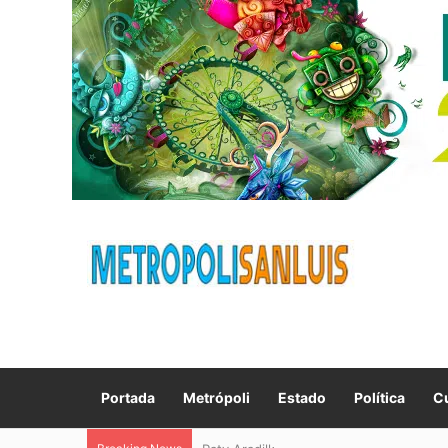
Portada
Metrópoli
Estado
Política
Cu