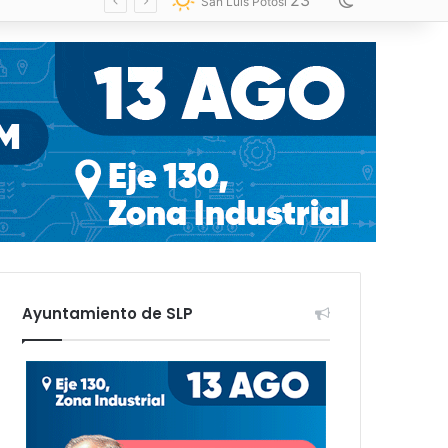
23
Switch skin
San Luis Potosí
Ayuntamiento de SLP