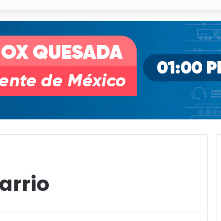
o desnivel de Circuito Potosí en la movilidad de Villa de Pozos
arrio