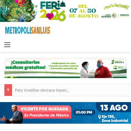
Menu
Paty Aradillas destaca impacto del nuevo desnivel de Circuito Potosí en la movilidad de Villa de Pozos