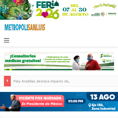
Menu
Paty Aradillas destaca impacto del nuevo desnivel de Circuito Potosí en la movilidad de Villa de Pozos