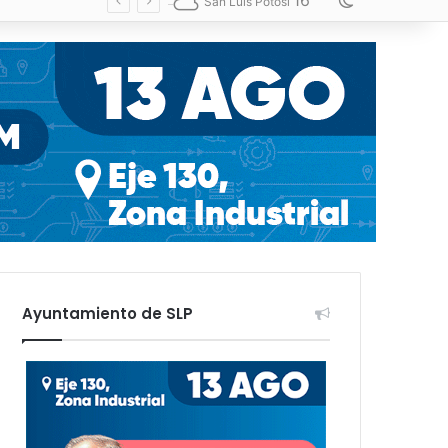
16
Switch skin
San Luis Potosí
Ayuntamiento de SLP