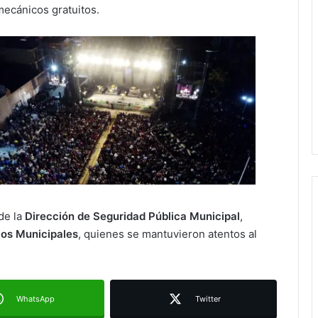
mecánicos gratuitos.
Cinco personas fallecen en choque
entre trailer y camión en la
Carretera 57
de la
Dirección de Seguridad Pública Municipal
,
ios Municipales
, quienes se mantuvieron atentos al
Representantes de la iniciativa
privada reconocen que el proyecto
Vialidades PotoSÍnas elevará el nivel
de la Capital
WhatsApp
Twitter
Mexicana universal se unirá a la