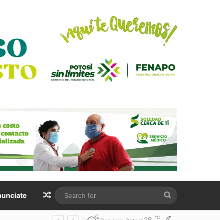
Random Article
Search
unciate
for
℃