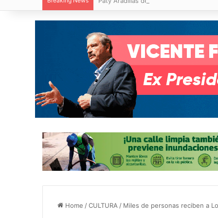
Breaking News
Paty Aradillas destaca impacto del nuev
Home
/
CULTURA
/
Miles de personas reciben a L