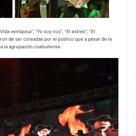
da ventajosa”, “Yo soy rico”, “El estrés”, “El
aron de ser coreadas por el público que a pesar de la
 a la agrupación coahuilense.