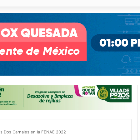
o desnivel de Circuito Potosí en la movilidad de Villa de Pozos
os Dos Carnales en la FENAE 2022