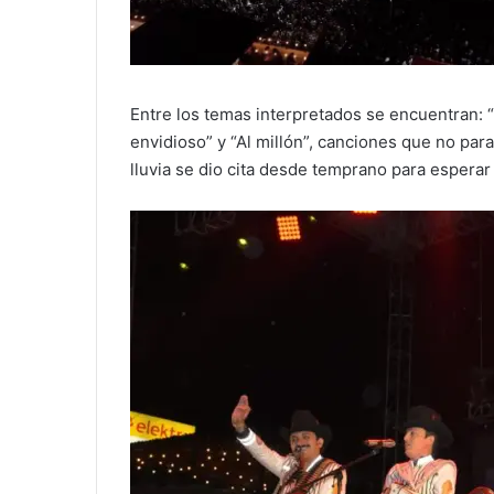
Entre los temas interpretados se encuentran: “Vi
envidioso” y “Al millón”, canciones que no par
lluvia se dio cita desde temprano para esperar