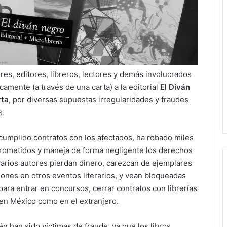
s, editores, libreros, lectores y demás involucrados
camente (a través de una carta) a la editorial
El Diván
rta
, por diversas supuestas irregularidades y fraudes
s.
cumplido contratos con los afectados, ha robado miles
prometidos y maneja de forma negligente los derechos
varios autores pierdan dinero, carezcan de ejemplares
iones en otros eventos literarios, y vean bloqueadas
para entrar en concursos, cerrar contratos con librerías
to en México como en el extranjero.
n han sido víctimas de fraude, ya que los libros