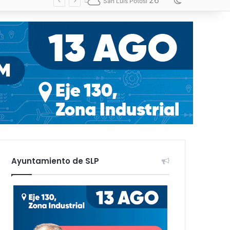
26
Switch skin
San Luis Potosí
Ayuntamiento de SLP