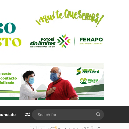
Random Article
Search
unciate
for
℃