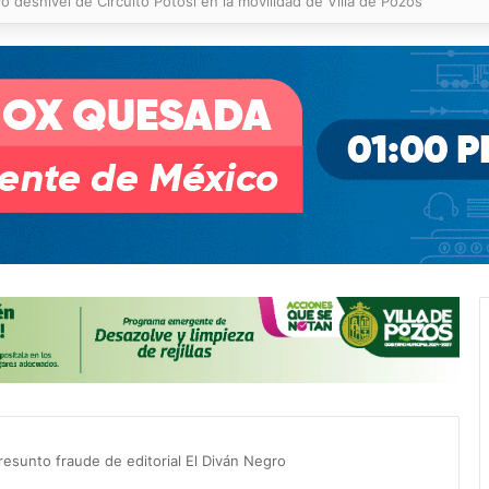
 % en incendios forestales y de pastizales
resunto fraude de editorial El Diván Negro