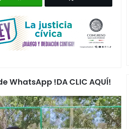
llegada tras renunciar al PRI
Carlos Arreola pide a morenistas no
adelantarse y denuncia guerra de
bots rumbo a 2027
La Soga al Cuello:El Huasteco
Nadia Ochoa reporta 17 incidencias
por tormenta en la zona
metropolitana
 de WhatsApp !DA CLIC AQUÍ!
Juan Manuel Navarro alista
segundo informe en Soledad y
destaca coordinación con
Gobierno del Estado
Luis Mejía inicia diagnóstico en
Parques Tangamanga y defiende
llegada tras renunciar al PRI