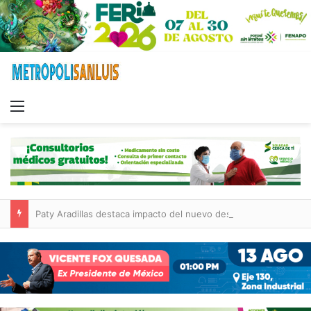
Menu
Paty Aradillas destaca impacto del nuevo desnivel de Circuito Potosí en la movilidad de Villa de Pozos