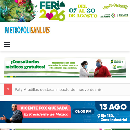
Menu
Paty Aradillas destaca impacto del nuevo desnivel de Circuito Potosí en la movilidad de Villa de Pozos