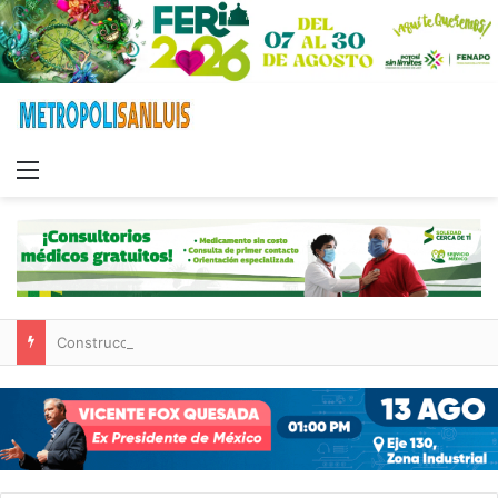
Menu
Construcción de tres nuevas aulas en Capullito III registra avances en Soledad