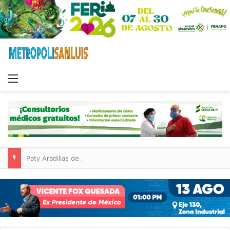
Menu
Paty Aradillas destaca impacto del nuevo desnivel de Circuito Potosí en la movilidad de Villa de Pozos