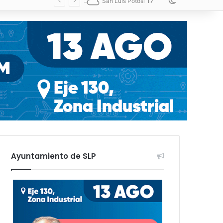
17
Switch skin
San Luis Potosí
Ayuntamiento de SLP