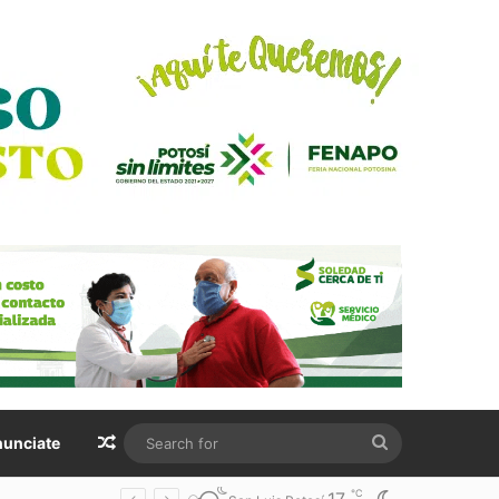
Random Article
Search
unciate
for
℃