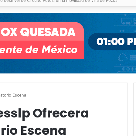
 % en incendios forestales y de pastizales
atorio Escena
esslp Ofrecera
rio Escena