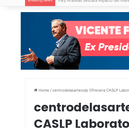
Breaking News
Villa de Pozos reporta reducción del 50
Home
/
centrodelasartesslp Ofrecera CASLP Labor
centrodelasart
CASLP Laborato