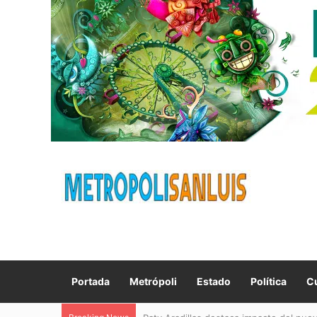
Portada
Metrópoli
Estado
Política
Cu