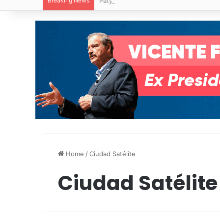
Breaking News
Paty Aradillas destaca impacto del nuev
Home
/
Ciudad Satélite
Ciudad Satélite