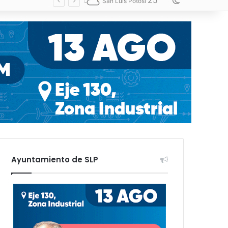
25
Switch skin
San Luis Potosí
Ayuntamiento de SLP