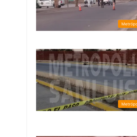
Metrópo
Metrópo