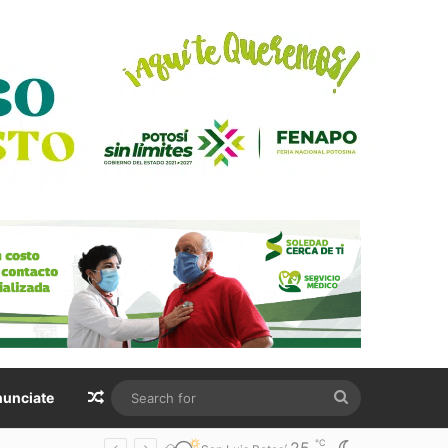
Random Article
Search
unciate
for
℃