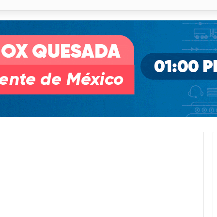
o desnivel de Circuito Potosí en la movilidad de Villa de Pozos