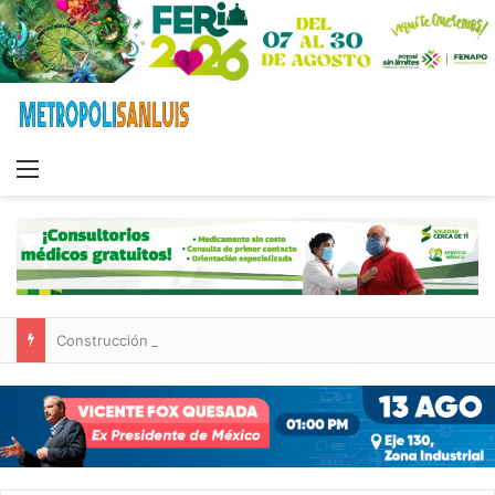
Menu
Construcción de tres nuevas aulas en Capullito III registra avances en Soledad