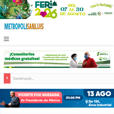
Menu
Construcción de tres nuevas aulas en Capullito III registra avances en Soledad