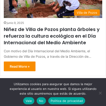
Villa de Pozos
junio 9, 2025
Niñez de Villa de Pozos planta árboles y
refuerza la cultura ecológica en el Día
Internacional del Medio Ambiente
Con motivo del Día Internacional del Medio Ambiente, el
Gobierno de Villa de Pozos, a través de la Dirección de…
Read More »
Utilizamos cookies para asegurar que damos la mejor
experiencia al usuario en nuestra web. Si sigues utilizando
© Copyright 2026, Todos los derechos reservados - Metrópoli
este sitio asumiremos que estás de acuerdo.
San Luis 2013 |
Vale
No
Política de privacidad