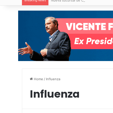
Breaking News
Nueva sucursal de CarneMart llega a V
Home
/
Influenza
Influenza