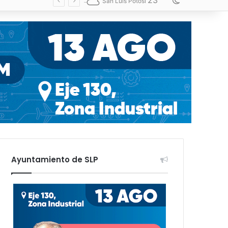
23
Switch skin
San Luis Potosí
Ayuntamiento de SLP