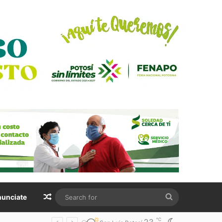
Random Article
Search
unciate
for
℃