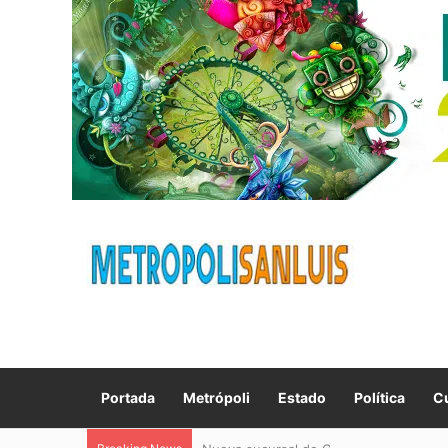
Portada
Metrópoli
Estado
Política
Cu