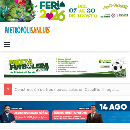
Menu
Construcción de tres nuevas aulas en Capullito III registra avances en Soledad