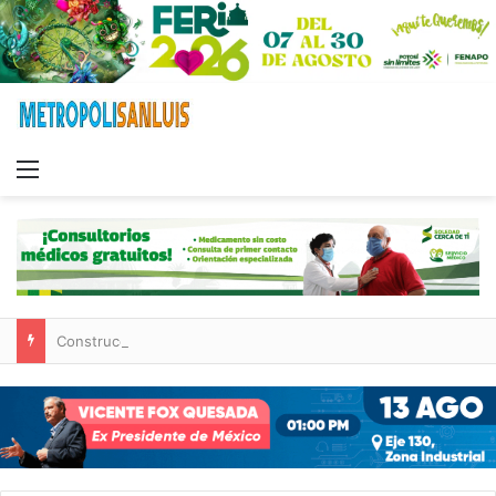
Menu
Construcción de tres nuevas aulas en Capullito III registra avances en Soledad