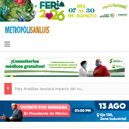
Menu
Paty Aradillas destaca impacto del nuevo desnivel de Circuito Potosí en la movilidad de Villa de Pozos