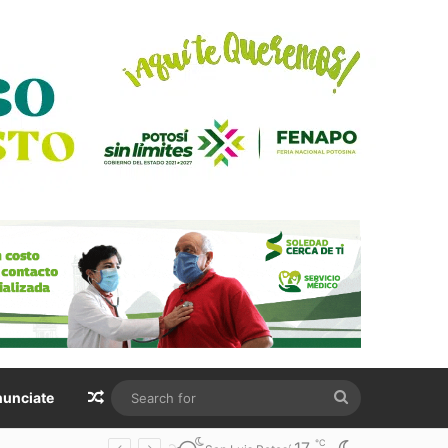
Random Article
Search
unciate
for
℃