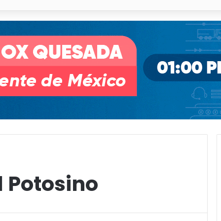
 % en incendios forestales y de pastizales
 Potosino