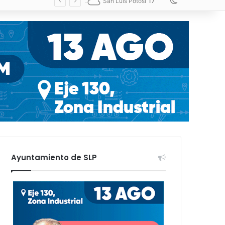
17
Switch skin
San Luis Potosí
Ayuntamiento de SLP