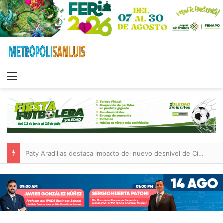
Menu
Paty Aradillas destaca impacto del nuevo desnivel de Circuito Potosí en la movilidad de Villa de Pozos