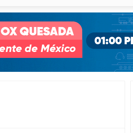
 % en incendios forestales y de pastizales
r