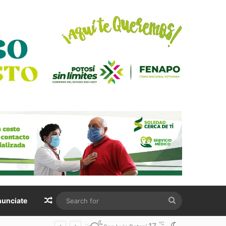
Random Article
Search
unciate
for
℃