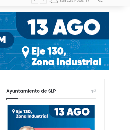
17
Switch skin
San Luis Potosí
Ayuntamiento de SLP