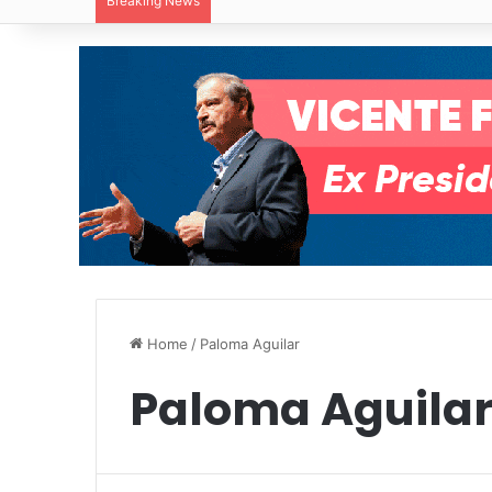
Breaking News
Villa de Pozos reporta reducción del 50
Home
/
Paloma Aguilar
Paloma Aguila