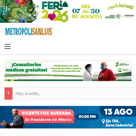
Menu
Paty Aradillas destaca impacto del nuevo desnivel de Circuito Potosí en la movilidad de Villa de Pozos