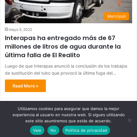
Metrópoli
mayo 5, 2022
Interapas ha entregado más de 67
millones de litros de agua durante la
última falla de El Realito
Luego de que Interapas anunció la conclusión de los trabajos
de sustitución del tubo que provocó la última fuga del…
Read More »
Utilizamos cookies para asegurar que damos la mejor
experiencia al usuario en nuestra web. Si sigues utilizando
© Copyright 2026, Todos los derechos reservados - Metrópoli
este sitio asumiremos que estás de acuerdo.
San Luis 2013 |
Vale
No
Política de privacidad