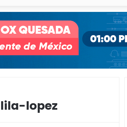
 % en incendios forestales y de pastizales
lila-lopez