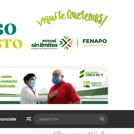
Random Article
Search
unciate
for
℃