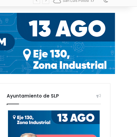
17
Switch skin
San Luis Potosí
Ayuntamiento de SLP