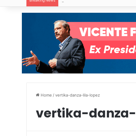
Breaking News
Villa de Pozos reporta reducción del 50
Home
/
vertika-danza-lila-lopez
vertika-danza-