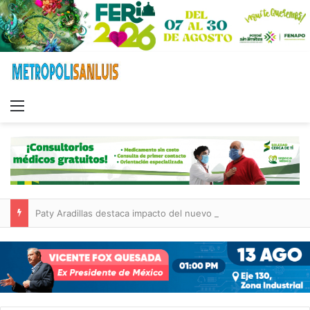
Menu
Paty Aradillas destaca impacto del nuevo desnivel de Circuito Potosí en la movilidad de Villa de Pozos